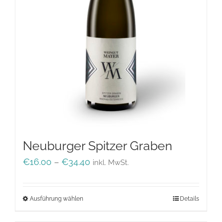
werden
Neuburger Spitzer Graben
Preisspanne:
€
16.00
–
€
34.40
inkl. MwSt.
€16.00
bis
Ausführung wählen
Dieses
Details
€34.40
Produkt