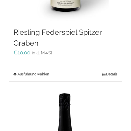
Riesling Federspiel Spitzer
Graben
€
10.00
inkl. MwSt.
Ausführung wählen
Dieses
Details
Produkt
weist
mehrere
Varianten
auf.
Die
Optionen