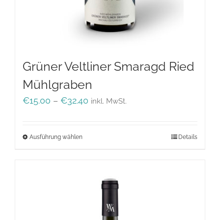
Grüner Veltliner Smaragd Ried
Mühlgraben
Preisspanne:
€
15.00
–
€
32.40
inkl. MwSt.
€15.00
bis
Ausführung wählen
Dieses
Details
€32.40
Produkt
weist
mehrere
Varianten
auf.
Die