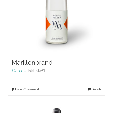
werden
Marillenbrand
€
20.00
inkl. MwSt.
In den Warenkorb
Details