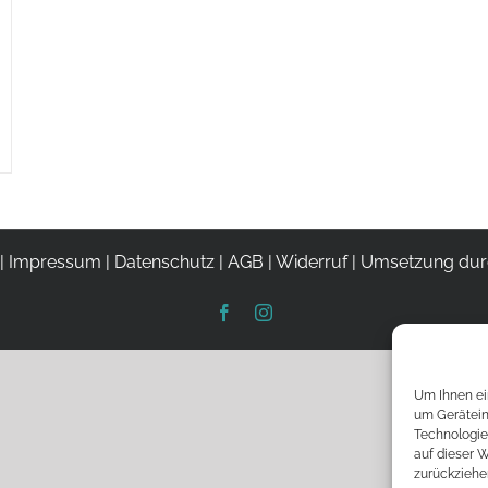
|
Impressum
|
Datenschutz
|
AGB
|
Widerruf
| Umsetzung du
Facebook
Instagram
Um Ihnen ei
um Gerätein
Technologie
auf dieser W
zurückziehe