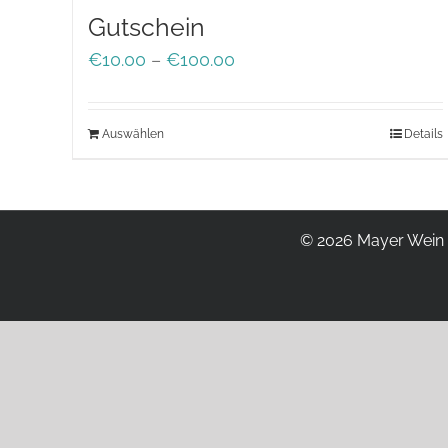
Gutschein
Preisspanne:
€
10.00
–
€
100.00
€10.00
bis
Auswählen
Details
€100.00
©
2026 Mayer Wein 