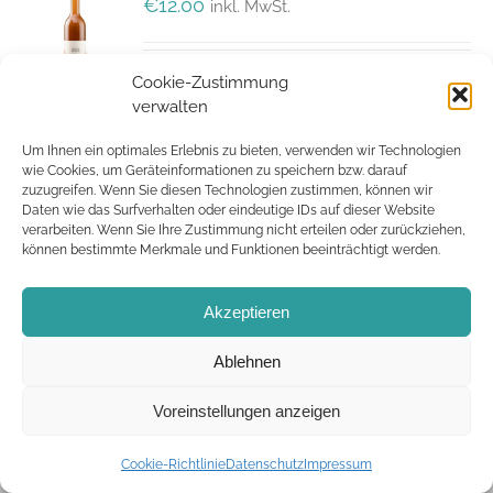
€
12.00
inkl. MwSt.
Cookie-Zustimmung
verwalten
In den
Details
Warenkorb
Um Ihnen ein optimales Erlebnis zu bieten, verwenden wir Technologien
wie Cookies, um Geräteinformationen zu speichern bzw. darauf
zuzugreifen. Wenn Sie diesen Technologien zustimmen, können wir
Daten wie das Surfverhalten oder eindeutige IDs auf dieser Website
verarbeiten. Wenn Sie Ihre Zustimmung nicht erteilen oder zurückziehen,
können bestimmte Merkmale und Funktionen beeinträchtigt werden.
©
2026 Mayer Wein |
Impressum
|
Datenschutz
|
AGB
|
Widerruf
| Umsetzung durch
IT for your needs
Akzeptieren
Ablehnen
Facebook
Instagram
Voreinstellungen anzeigen
Cookie-Richtlinie
Datenschutz
Impressum